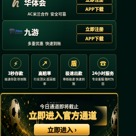
掌握最新体育动态
在必赢app下载，您可以及时了解到最新的体育
新闻、赛事报道和行业动态，把握体育世界的脉
搏。
查看最新新闻
所有新闻