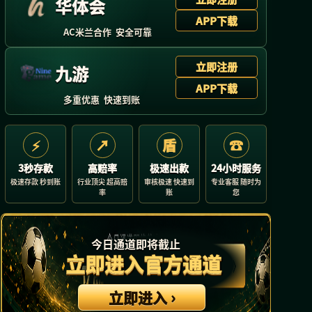
本公司是专注于功能性跑步的智能跑步鞋品牌，设计
适合不同跑步距离和地形的鞋款。采用模块化设计，
中底可根据不同需求更换。鞋面使用可调节透气孔，
根据天气和跑步强度调整透气性。内置路线规划功
能，可根据跑步距离和地形推荐合适的路线。与地图
服务公司合作，提供详细的跑步路线数据。坚信"不同
的跑步，不同的装备"，为跑者提供个性化的解决方
案。
查看详情
PRODUCT
热门